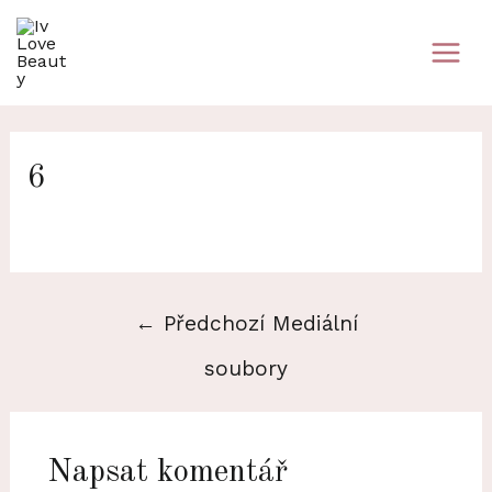
Přeskočit
na
Main
obsah
Men
6
Navigace
←
Předchozí Mediální
pro
soubory
příspěvek
Napsat komentář