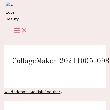
Přeskočit
na
obsah
Main
Menu
_CollageMaker_20211005_09
Navigace
←
Předchozí Mediální soubory
pro
příspěvek