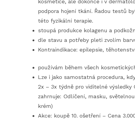
kosmetice, ale dokonce i v dermatolog
podpora hojení tkání. Řadou testů b
této fyzikální terapie.
stoupá produkce kolagenu a podkožn
dle stavu a potřeby pleti zvolím barv
Kontraindikace: epilepsie, těhotenstv
používám během všech kosmetických
Lze i jako samostatná procedura, kdy
2x – 3x týdně pro viditelné výsledky
zahrnuje: Odlíčení, masku, světelnou
krém)
Akce: koupě 10. ošetření – Cena 3.00