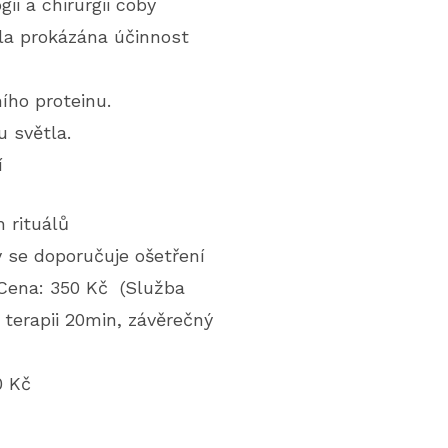
ii a chirurgii coby
yla prokázána účinnost
ího proteinu.
u světla.
í
 rituálů
 se doporučuje ošetření
 Cena: 350 Kč (Služba
 terapii 20min, závěrečný
0 Kč