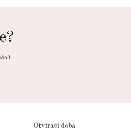
e?
ání!
Otvírací doba