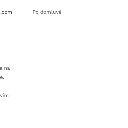
l.com
Po domluvě.
e na
e.
tvím