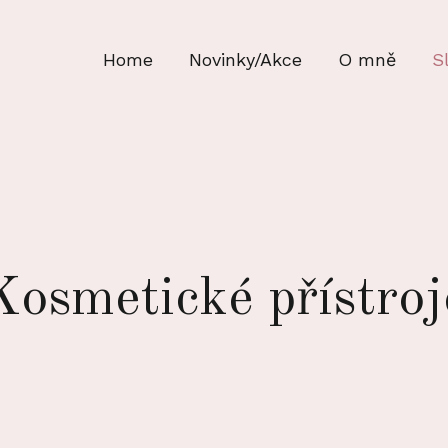
Home
Novinky/Akce
O mně
S
Kosmetické přístroj