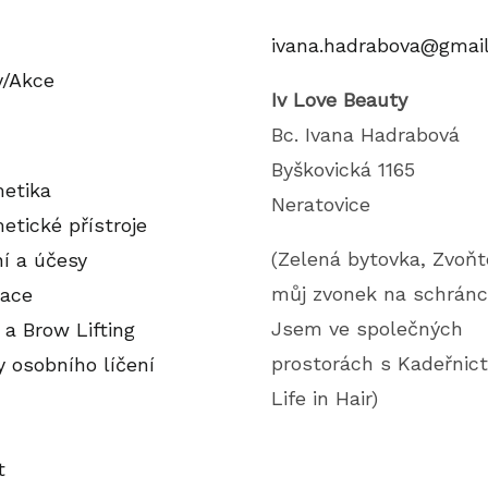
ivana.hadrabova@gmai
y/Akce
Iv Love Beauty
Bc. Ivana Hadrabová
Byškovická 1165
etika
Neratovice
etické přístroje
(Zelená bytovka, Zvoňt
ní a účesy
můj zvonek na schránc
lace
Jsem ve společných
 a Brow Lifting
prostorách s Kadeřnic
y osobního líčení
Life in Hair)
t