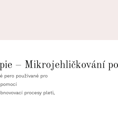
apie – Mikrojehličková
é pero používané pro
 pomocí
bnovovací procesy pleti,