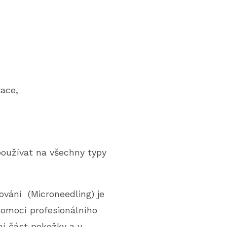
ace,
používat na všechny typy
ování (Microneedling) je
omocí profesionálního
ní část pokožky a v