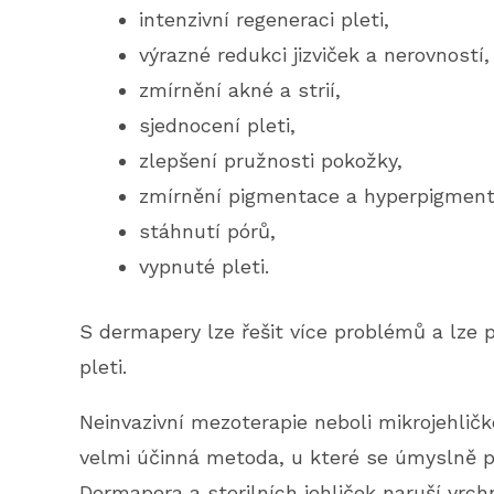
intenzivní regeneraci pleti,
výrazné redukci jizviček a nerovností,
zmírnění akné a strií,
sjednocení pleti,
zlepšení pružnosti pokožky,
zmírnění pigmentace a hyperpigment
stáhnutí pórů,
vypnuté pleti.
S dermapery lze řešit více problémů a lze 
pleti.
Neinvazivní mezoterapie neboli mikrojehličk
velmi účinná metoda, u které se úmyslně p
Dermapera a sterilních jehliček naruší vrch