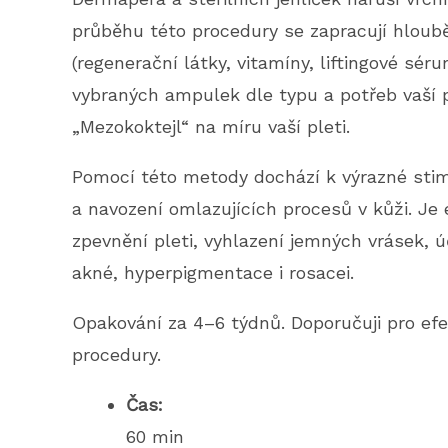
průběhu této procedury se zapracují hlouběji
(regenerační látky, vitamíny, liftingové sé
vybraných ampulek dle typu a potřeb vaší p
„Mezokoktejl“ na míru vaší pleti.
Pomocí této metody dochází k výrazné stim
a navození omlazujících procesů v kůži. Je 
zpevnění pleti, vyhlazení jemných vrásek, úči
akné, hyperpigmentace i rosacei.
Opakování za 4–6 týdnů. Doporučuji pro efe
procedury.
Čas:
60 min