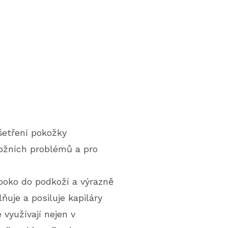
šetření pokožky
 kožních problémů a pro
boko do podkoží a výrazně
uje a posiluje kapiláry
využívají nejen v