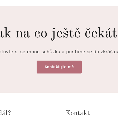
ak na co ještě čekát
luvte si se mnou schůzku a pustíme se do zkrášlov
Kontaktujte mě
dál?
Kontakt