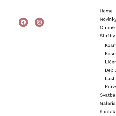
Home
Novink
O mně
Služby
Kosm
Kosm
Líče
Depi
Lash
Kurz
Svatba
Galerie
Kontak