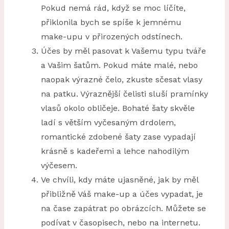
Pokud nemá rád, když se moc líčíte,
přiklonila bych se spíše k jemnému
make-upu v přirozených odstínech.
Účes by měl pasovat k Vašemu typu tváře
a Vašim šatům. Pokud máte malé, nebo
naopak výrazné čelo, zkuste sčesat vlasy
na patku. Výraznější čelisti sluší pramínky
vlasů okolo obličeje. Bohaté šaty skvěle
ladí s větším vyčesaným drdolem,
romantické zdobené šaty zase vypadají
krásně s kadeřemi a lehce nahodilým
výčesem.
Ve chvíli, kdy máte ujasněné, jak by měl
přibližně Váš make-up a účes vypadat, je
na čase zapátrat po obrázcích. Můžete se
podívat v časopisech, nebo na internetu.