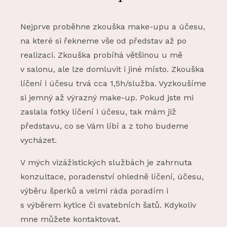
Nejprve proběhne zkouška make-upu a účesu,
na které si řekneme vše od představ až po
realizaci. Zkouška probíhá většinou u mě
v salonu, ale lze domluvit i jiné místo. Zkouška
líčení i účesu trvá cca 1,5h/služba. Vyzkoušíme
si jemný až výrazný make-up. Pokud jste mi
zaslala fotky líčení i účesu, tak mám již
představu, co se Vám líbí a z toho budeme
vycházet.
V mých vizážistických službách je zahrnuta
konzultace, poradenství ohledně líčení, účesu,
výběru šperků a velmi ráda poradím i
s výběrem kytice či svatebních šatů. Kdykoliv
mne můžete kontaktovat.