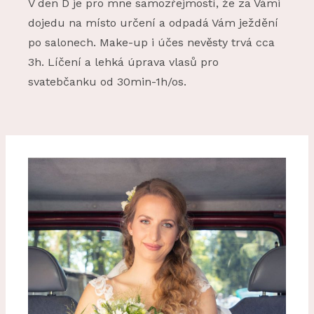
V den D je pro mne samozřejmostí, že za Vámi
dojedu na místo určení a odpadá Vám ježdění
po salonech. Make-up i účes nevěsty trvá cca
3h. Líčení a lehká úprava vlasů pro
svatebčanku od 30min-1h/os.