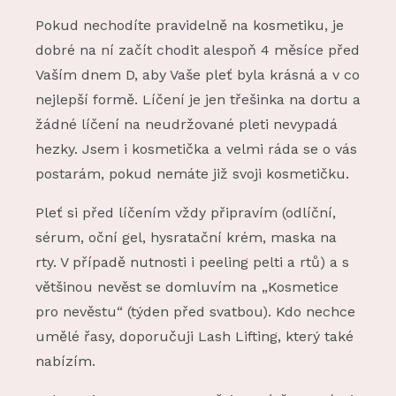
Pokud nechodíte pravidelně na kosmetiku, je
dobré na ní začít chodit alespoň 4 měsíce před
Vaším dnem D, aby Vaše pleť byla krásná a v co
nejlepší formě. Líčení je jen třešinka na dortu a
žádné líčení na neudržované pleti nevypadá
hezky. Jsem i kosmetička a velmi ráda se o vás
postarám, pokud nemáte již svoji kosmetičku.
Pleť si před líčením vždy připravím (odlíční,
sérum, oční gel, hysratační krém, maska na
rty. V případě nutnosti i peeling pelti a rtů) a s
většinou nevěst se domluvím na „Kosmetice
pro nevěstu“ (týden před svatbou). Kdo nechce
umělé řasy, doporučuji Lash Lifting, který také
nabízím.