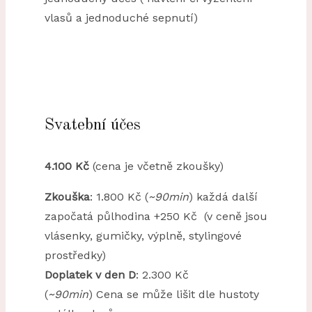
vlasů a jednoduché sepnutí)
Svatební účes
4.100 Kč
(cena je včetně zkoušky)
Zkouška
: 1.800 Kč (
~90min
) každá další
započatá půlhodina +250 Kč (v ceně jsou
vlásenky, gumičky, výplně, stylingové
prostředky)
Doplatek v den D
: 2.300 Kč
(
~90min
) Cena se může lišit dle hustoty