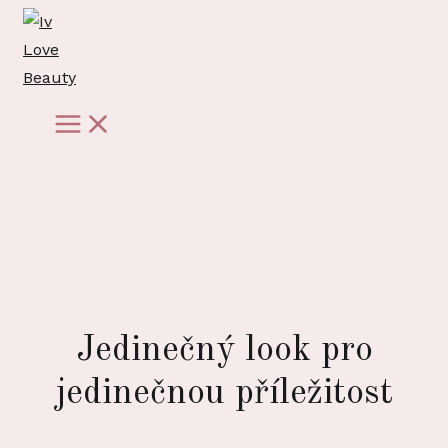
Přeskočit
na
obsah
Main
Menu
Jedinečný look pro
jedinečnou příležitost