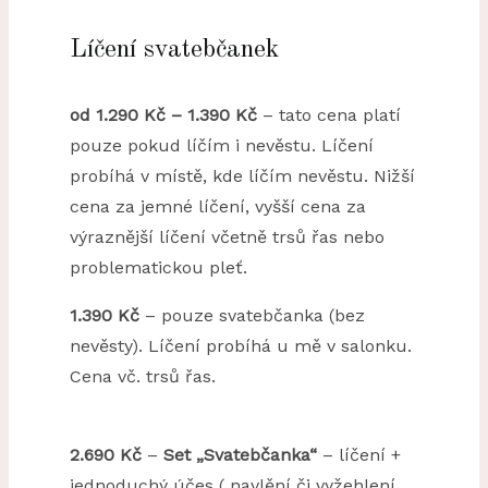
Líčení svatebčanek
od
1.290 Kč – 1.390 Kč
– tato cena platí
pouze pokud líčím i nevěstu. Líčení
probíhá v místě, kde líčím nevěstu. Nižší
cena za jemné líčení, vyšší cena za
výraznější líčení včetně trsů řas nebo
problematickou pleť.
1.390 Kč
– pouze svatebčanka (bez
nevěsty). Líčení probíhá u mě v salonku.
Cena vč. trsů řas.
2.690 Kč
–
Set „Svatebčanka“
– líčení +
jednoduchý účes ( navlění či vyžehlení