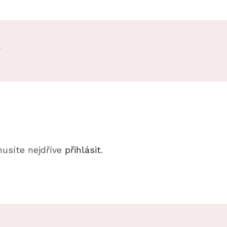
y
musíte nejdříve
přihlásit
.