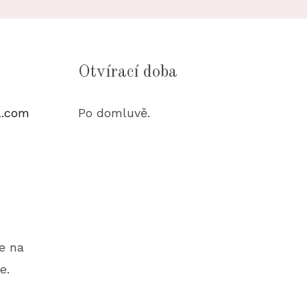
Otvírací doba
l.com
Po domluvě.
e na
e.