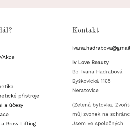
dál?
Kontakt
ivana.hadrabova@gmai
y/Akce
Iv Love Beauty
Bc. Ivana Hadrabová
Byškovická 1165
etika
Neratovice
etické přístroje
(Zelená bytovka, Zvoňt
ní a účesy
můj zvonek na schránc
lace
Jsem ve společných
 a Brow Lifting