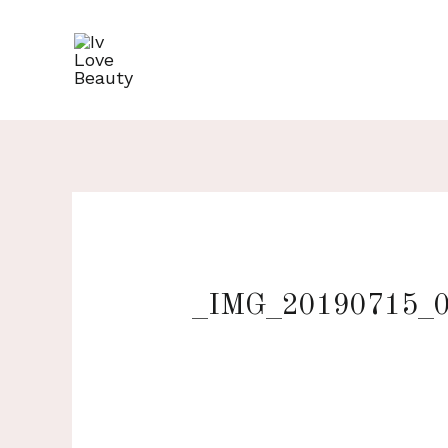
Přeskočit
na
obsah
_IMG_20190715_