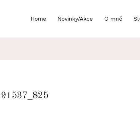
Home
Novinky/Akce
O mně
Sl
091537_825