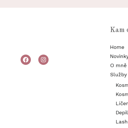
Kam 
Home
Novink
O mně
Služby
Kosm
Kosm
Líče
Depi
Lash