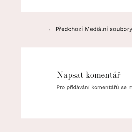
Navigace
←
Předchozí Mediální soubor
pro
příspěvek
Napsat komentář
Pro přidávání komentářů se 