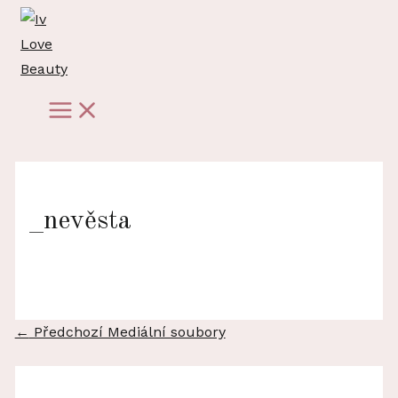
Přeskočit
na
obsah
Main
Menu
_nevěsta
Navigace
←
Předchozí Mediální soubory
pro
příspěvek