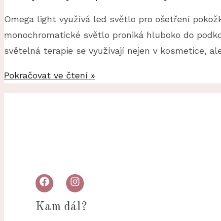
pomocí
DERMAPERA
Omega light využívá led světlo pro ošetření pokožk
monochromatické světlo proniká hluboko do podkož
světelná terapie se využívají nejen v kosmetice, al
PDT
Pokračovat ve čtení »
světelná
terapie
Kam dál?