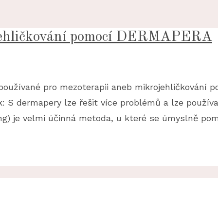
ojehličkování pomocí DERMAPERA
používané pro mezoterapii aneb mikrojehličkování 
: S dermapery lze řešit více problémů a lze používat
ing) je velmi účinná metoda, u které se úmyslně po