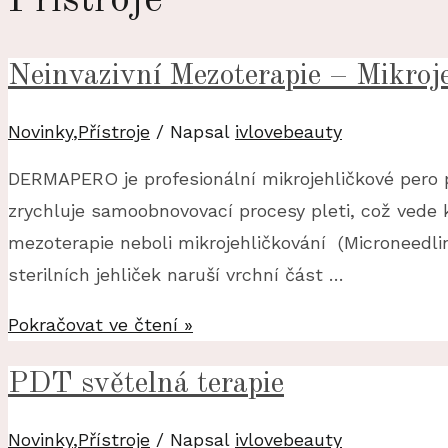
Přístroje
Neinvazivní Mezoterapie – Mikr
Novinky
,
Přístroje
/ Napsal
ivlovebeauty
DERMAPERO je profesionální mikrojehličkové pero 
zrychluje samoobnovovací procesy pleti, což vede k
mezoterapie neboli mikrojehličkování (Microneedl
sterilních jehliček naruší vrchní část …
Neinvazivní
Pokračovat ve čtení »
Mezoterapie
PDT světelná terapie
–
Mikrojehličkování
Novinky
,
Přístroje
/ Napsal
ivlovebeauty