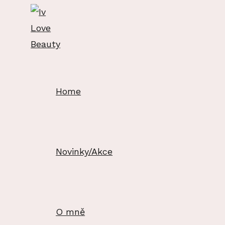
Přeskočit
na
obsah
Home
Novinky/Akce
O mně