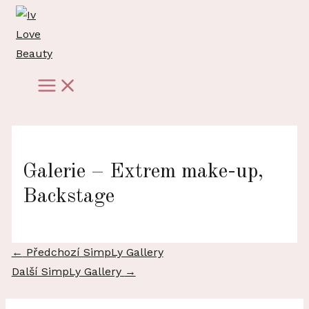
Přeskočit
na
obsah
Main
Menu
Galerie – Extrem make-up,
Backstage
Navigace
←
Předchozí SimpLy Gallery
pro
Další SimpLy Gallery
→
příspěvek