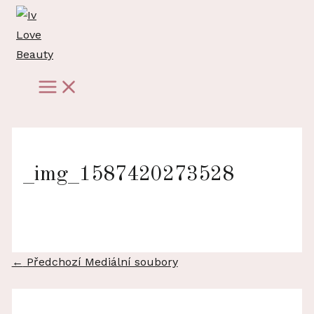
Přeskočit
na
obsah
Main
Menu
_img_1587420273528
Navigace
←
Předchozí Mediální soubory
pro
příspěvek